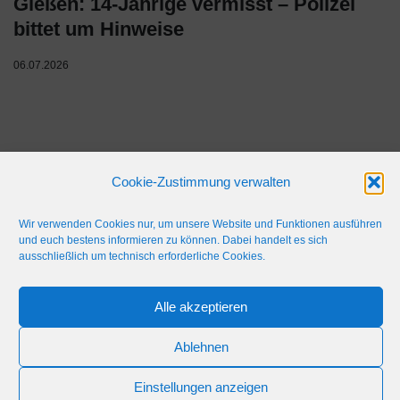
Gießen: 14-Jährige vermisst – Polizei
bittet um Hinweise
06.07.2026
Cookie-Zustimmung verwalten
Wir verwenden Cookies nur, um unsere Website und Funktionen ausführen
und euch bestens informieren zu können. Dabei handelt es sich
ausschließlich um technisch erforderliche Cookies.
IMPRESSUM
WERBEFLÄCHE
NETIQUETTE
Alle akzeptieren
© 2024 Blaulicht Gießen
Ablehnen
Einstellungen anzeigen