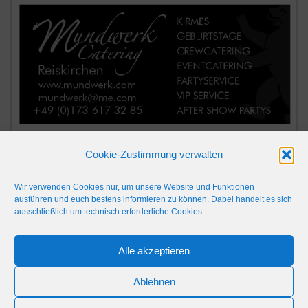
Cookie-Zustimmung verwalten
Wir verwenden Cookies nur, um unsere Website und Funktionen
ausführen und euch bestens informieren zu können. Dabei handelt es sich
ausschließlich um technisch erforderliche Cookies.
Alle akzeptieren
IMPRESSUM
WERBEFLÄCHE
NETIQUETTE
Ablehnen
© 2024 Blaulicht Gießen