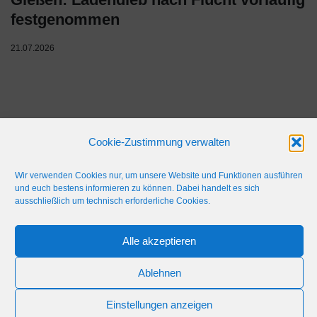
festgenommen
21.07.2026
Cookie-Zustimmung verwalten
Wir verwenden Cookies nur, um unsere Website und Funktionen ausführen
und euch bestens informieren zu können. Dabei handelt es sich
ausschließlich um technisch erforderliche Cookies.
IMPRESSUM
WERBEFLÄCHE
NETIQUETTE
Alle akzeptieren
© 2024 Blaulicht Gießen
Ablehnen
Einstellungen anzeigen