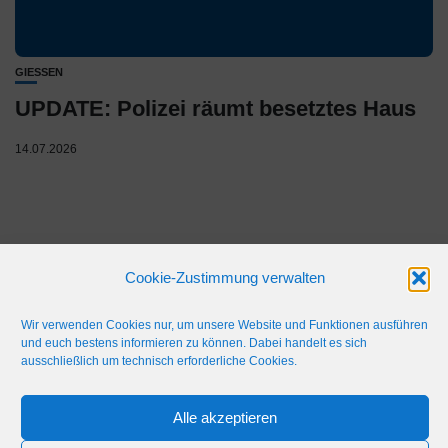
GIESSEN
UPDATE: Polizei räumt besetztes Haus
14.07.2026
Cookie-Zustimmung verwalten
Wir verwenden Cookies nur, um unsere Website und Funktionen ausführen
und euch bestens informieren zu können. Dabei handelt es sich
ausschließlich um technisch erforderliche Cookies.
IMPRESSUM
WERBEFLÄCHE
NETIQUETTE
Alle akzeptieren