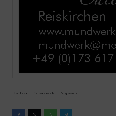
Entbloesst
Schwanenteich
Zeugensuche