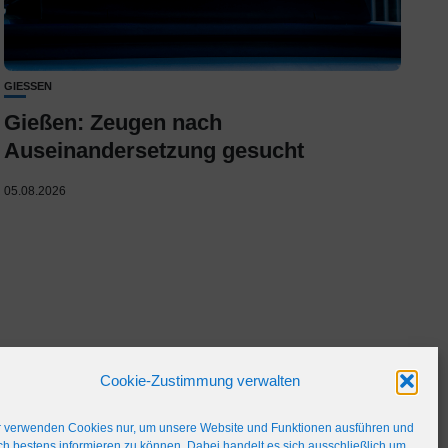
GIESSEN
Gießen: Zeugen nach
Auseinandersetzung gesucht
05.08.2026
Cookie-Zustimmung verwalten
r verwenden Cookies nur, um unsere Website und Funktionen ausführen und
h bestens informieren zu können. Dabei handelt es sich ausschließlich um