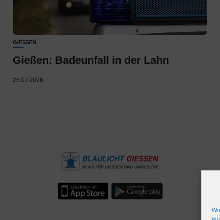
GIESSEN
Gießen: Badeunfall in der Lahn
26.07.2026
Wi
euc
IMPRESSUM
WERBEFLÄCHE
NETIQUETTE