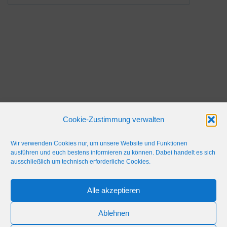
Cookie-Zustimmung verwalten
Wir verwenden Cookies nur, um unsere Website und Funktionen
ausführen und euch bestens informieren zu können. Dabei handelt es sich
ausschließlich um technisch erforderliche Cookies.
Alle akzeptieren
IMPRESSUM
WERBEFLÄCHE
NETIQUETTE
Ablehnen
© 2024 Blaulicht Gießen