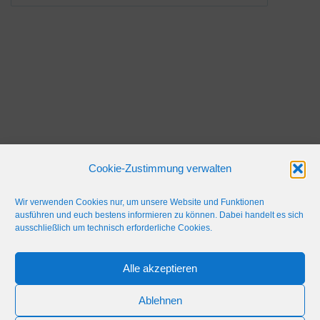
Cookie-Zustimmung verwalten
Wir verwenden Cookies nur, um unsere Website und Funktionen
ausführen und euch bestens informieren zu können. Dabei handelt es sich
ausschließlich um technisch erforderliche Cookies.
Alle akzeptieren
IMPRESSUM
WERBEFLÄCHE
NETIQUETTE
Ablehnen
© 2024 Blaulicht Gießen