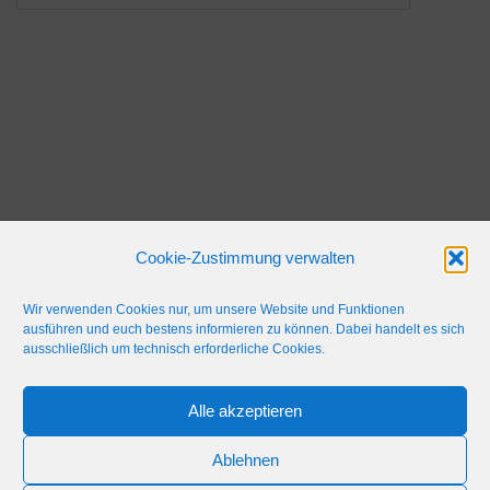
Cookie-Zustimmung verwalten
Wir verwenden Cookies nur, um unsere Website und Funktionen
ausführen und euch bestens informieren zu können. Dabei handelt es sich
ausschließlich um technisch erforderliche Cookies.
Alle akzeptieren
IMPRESSUM
WERBEFLÄCHE
NETIQUETTE
Ablehnen
© 2024 Blaulicht Gießen