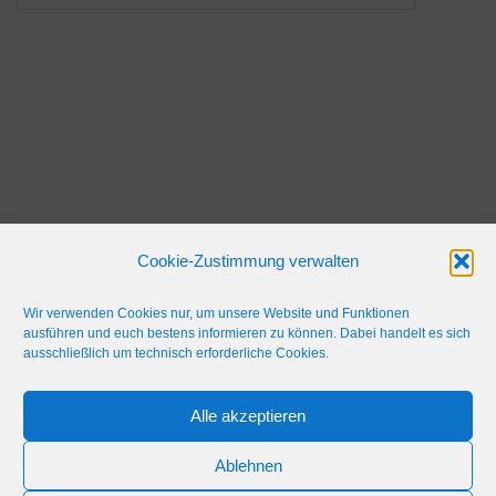
Cookie-Zustimmung verwalten
Wir verwenden Cookies nur, um unsere Website und Funktionen
ausführen und euch bestens informieren zu können. Dabei handelt es sich
ausschließlich um technisch erforderliche Cookies.
Alle akzeptieren
IMPRESSUM
WERBEFLÄCHE
NETIQUETTE
Ablehnen
© 2024 Blaulicht Gießen