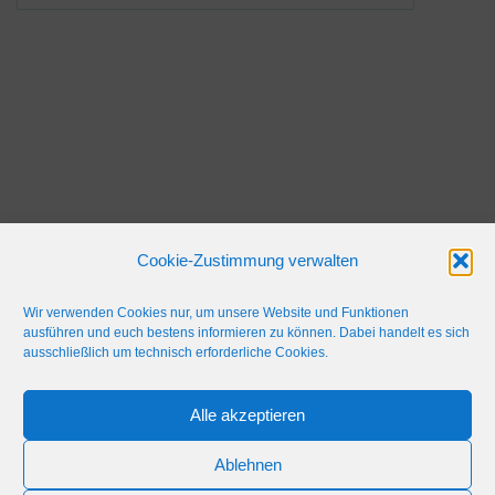
Cookie-Zustimmung verwalten
Wir verwenden Cookies nur, um unsere Website und Funktionen
ausführen und euch bestens informieren zu können. Dabei handelt es sich
ausschließlich um technisch erforderliche Cookies.
Alle akzeptieren
IMPRESSUM
WERBEFLÄCHE
NETIQUETTE
Ablehnen
© 2024 Blaulicht Gießen