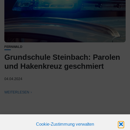
FERNWALD
Grundschule Steinbach: Parolen
und Hakenkreuz geschmiert
04.04.2024
WEITERLESEN
Cookie-Zustimmung verwalten