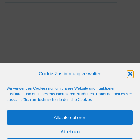
Cookie-Zustimmung verwalten
Wir verwenden Cookies nur, um unsere Website und Funktionen
ausführen und euch bestens informieren zu können. Dabei handelt es sich
ausschließlich um technisch erforderliche Cookies.
Alle akzeptieren
IMPRESSUM
WERBEFLÄCHE
NETIQUETTE
Ablehnen
© 2024 Blaulicht Gießen