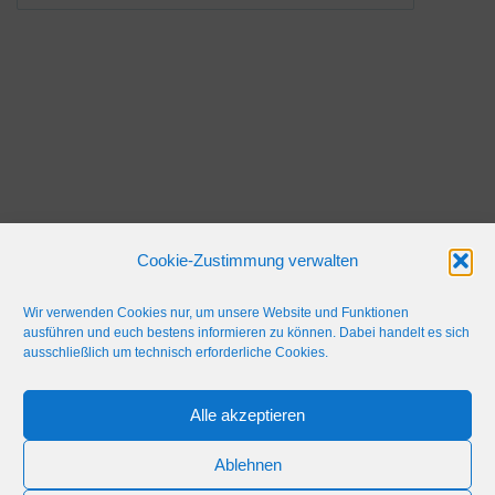
Cookie-Zustimmung verwalten
Wir verwenden Cookies nur, um unsere Website und Funktionen
ausführen und euch bestens informieren zu können. Dabei handelt es sich
ausschließlich um technisch erforderliche Cookies.
Alle akzeptieren
IMPRESSUM
WERBEFLÄCHE
NETIQUETTE
Ablehnen
© 2024 Blaulicht Gießen