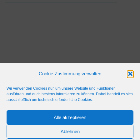
Cookie-Zustimmung verwalten
Wir verwenden Cookies nur, um unsere Website und Funktionen
ausführen und euch bestens informieren zu können. Dabei handelt es sich
ausschließlich um technisch erforderliche Cookies.
Alle akzeptieren
IMPRESSUM
WERBEFLÄCHE
NETIQUETTE
Ablehnen
© 2024 Blaulicht Gießen