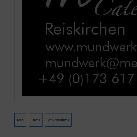
Kind
Unfall
Verkehrsunfall