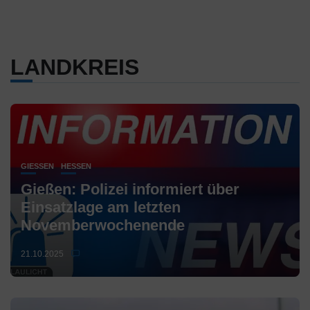
LANDKREIS
GIESSEN
HESSEN
Gießen: Polizei informiert über
Einsatzlage am letzten
Novemberwochenende
21.10.2025