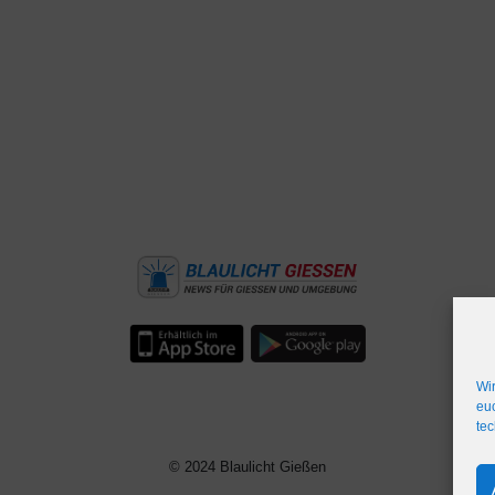
Wi
euc
IMPRESSUM
WERBEFLÄCHE
NETIQUETTE
tec
© 2024 Blaulicht Gießen