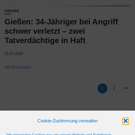
GIESSEN
Gießen: 34-Jähriger bei Angriff
schwer verletzt – zwei
Tatverdächtige in Haft
21.01.2025
WEITERLESEN
1
2
Cookie-Zustimmung verwalten